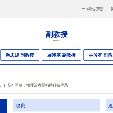
:::
網站導覽
副教授
游忠煌 副教授
羅鴻基 副教授
林吟亮 副
3
發布單位：物理治療暨輔助科技學系
現職
經